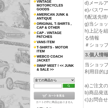
VINTAGE
d)メール
MOTORCYCLES
GOODS
e)パスワ
AMERICAN JUNK &
f)配送先情
ANTIQUE
g)当ショ
ORIGINAL T-SHIRTS ,
CAP & OTHER
h)上記を
CAP - VINTAGE
PATCHES
る情報
VANS ITEM
＃ショッ
T-SHIRTS - MOTOR
ITEM
3.個人情
WEBCO COACH
JACKET
当ショッ
SWAP MEET ! << JUNK
& SALE >>
利用目的
a)ご注文
b)商品発
c)お問合
カートの中に商品はありません