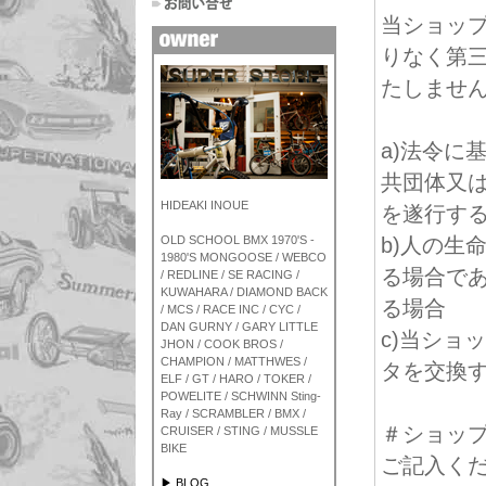
当ショッ
りなく第
たしませ
a)法令に
共団体又
HIDEAKI INOUE
を遂行す
OLD SCHOOL BMX 1970'S -
b)人の生
1980'S MONGOOSE / WEBCO
る場合で
/ REDLINE / SE RACING /
KUWAHARA / DIAMOND BACK
る場合
/ MCS / RACE INC / CYC /
DAN GURNY / GARY LITTLE
c)当ショ
JHON / COOK BROS /
CHAMPION / MATTHWES /
タを交換
ELF / GT / HARO / TOKER /
POWELITE / SCHWINN Sting-
Ray / SCRAMBLER / BMX /
＃ショッ
CRUISER / STING / MUSSLE
BIKE
ご記入く
▶ BLOG