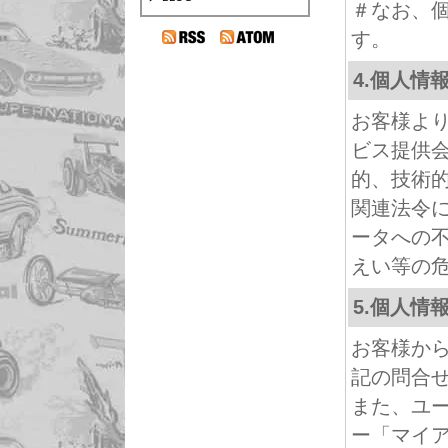
＃なお、
す。
4.個人情
お客様よ
ビス提供
的、技術
関連法令
ータへの
えい等の
5.個人情
お客様か
記の問合
また、ユ
ー「マイ