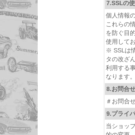
7.SSL
個人情報
これらの
を防ぐ目的でS
使用して
※ SSL
タの改ざん
利用する
なります
8.お問合
＃お問合
9.プライ
当ショッ
的の変更