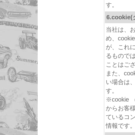
す。
6.cook
当社は、
め、coo
が、これ
るもので
ことはご
また、co
い場合は
す。
※cook
からお客
ているコ
情報です