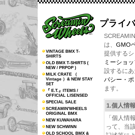
プライ
SCREAMIN
は、
GMO
VINTAGE BMX T-
提供するシ
SHIRTS
ミーショッ
OLD BMX T-SHIRTS (
NEW / PRPOP )
設するにあ
MILK CRATE （
バシー・ポ
Vintage ）& NEW STAY
SET
ます。
『 E.T.』ITEMS /
OFFICIAL LISENSED
SPECIAL SALE
1.個人情
SCREAMIN'WHEELS
ORIGINAL BMX
「個人情
NEW KUWAHARA
って、当
NEW SCHWINN
OLD SCHOOL BMX &