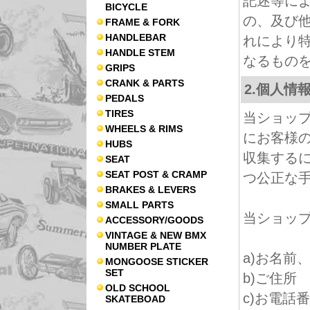
記述等に
BICYCLE
の、及び
FRAME & FORK
HANDLEBAR
れにより
HANDLE STEM
なるもの
GRIPS
CRANK & PARTS
2.個人情
PEDALS
TIRES
当ショッ
WHEELS & RIMS
にお客様
HUBS
収集する
SEAT
SEAT POST & CRAMP
つ公正な
BRAKES & LEVERS
SMALL PARTS
当ショッ
ACCESSORY/GOODS
VINTAGE & NEW BMX
NUMBER PLATE
a)お名前
MONGOOSE STICKER
SET
b)ご住所
OLD SCHOOL
c)お電話
SKATEBOAD