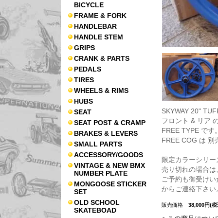
BICYCLE
FRAME & FORK
HANDLEBAR
HANDLE STEM
GRIPS
CRANK & PARTS
PEDALS
TIRES
WHEELS & RIMS
HUBS
SKYWAY 20" TUF
SEAT
フロント & リア 
SEAT POST & CRAMP
FREE TYPE です
BRAKES & LEVERS
FREE COG は
SMALL PARTS
ACCESSORY/GOODS
限定カラーシリー
VINTAGE & NEW BMX
売り切れの場合は
NUMBER PLATE
ご予約も御受けい
MONGOOSE STICKER
からご連絡下さい
SET
OLD SCHOOL
販売価格
38,000円(税
SKATEBOAD