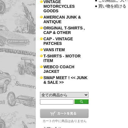
● この商品につい
VINTAGE
● 買い物を続ける
MOTORCYCLES
GOODS
AMERICAN JUNK &
ANTIQUE
ORIGINAL T-SHIRTS ,
CAP & OTHER
CAP - VINTAGE
PATCHES
VANS ITEM
T-SHIRTS - MOTOR
ITEM
WEBCO COACH
JACKET
SWAP MEET ! << JUNK
& SALE >>
カートの中に商品はありません