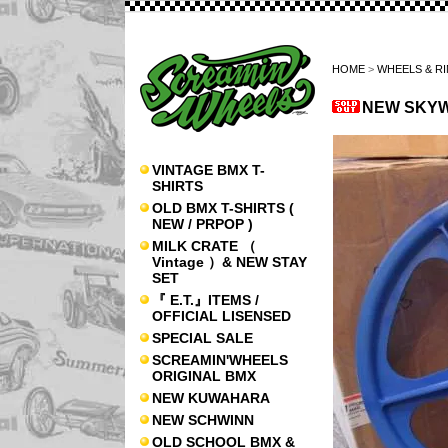
HOME
>
WHEELS & R
NEW SKYWA
VINTAGE BMX T-
SHIRTS
OLD BMX T-SHIRTS (
NEW / PRPOP )
MILK CRATE （
Vintage ）& NEW STAY
SET
『 E.T.』ITEMS /
OFFICIAL LISENSED
SPECIAL SALE
SCREAMIN'WHEELS
ORIGINAL BMX
NEW KUWAHARA
NEW SCHWINN
OLD SCHOOL BMX &