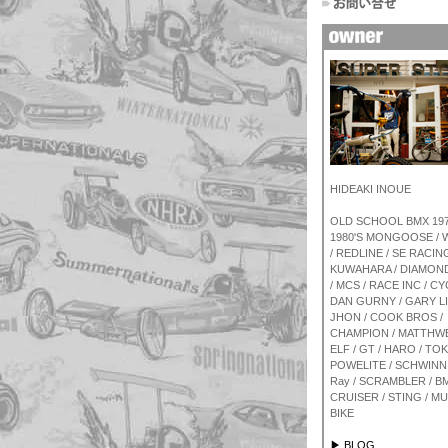
HIDEAKI INOUE
OLD SCHOOL BMX 1970
1980'S MONGOOSE /
/ REDLINE / SE RACING
KUWAHARA / DIAMON
/ MCS / RACE INC / CY
DAN GURNY / GARY L
JHON / COOK BROS /
CHAMPION / MATTHWE
ELF / GT / HARO / TOK
POWELITE / SCHWINN 
Ray / SCRAMBLER / BM
CRUISER / STING / M
BIKE
▶ BLOG