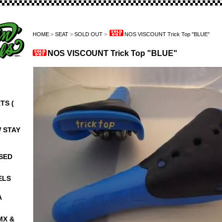
HOME
>
SEAT
>
SOLD OUT
>
NOS VISCOUNT Trick Top "BLUE"
NOS VISCOUNT Trick Top "BLUE"
TS (
W STAY
NSED
ELS
A
MX &