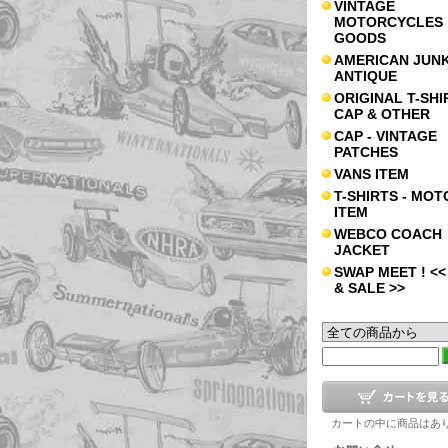
VINTAGE
MOTORCYCLES
GOODS
AMERICAN JUNK
ANTIQUE
ORIGINAL T-SHI
CAP & OTHER
CAP - VINTAGE
PATCHES
VANS ITEM
T-SHIRTS - MOT
ITEM
WEBCO COACH
JACKET
SWAP MEET ! <<
& SALE >>
カートの中に商品はあ