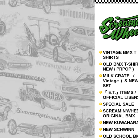
VINTAGE BMX T-
SHIRTS
OLD BMX T-SHIR
NEW / PRPOP )
MILK CRATE （
Vintage ）& NE
SET
『 E.T.』ITEMS /
OFFICIAL LISE
SPECIAL SALE
SCREAMIN'WHE
ORIGINAL BMX
NEW KUWAHAR
NEW SCHWINN
OLD SCHOOL B