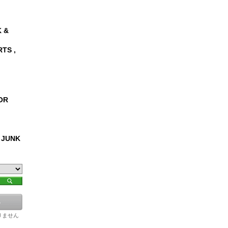
 &
RTS ,
OR
 JUNK
りません